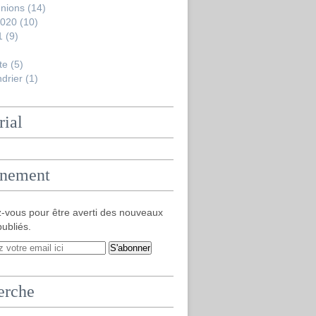
nions
(14)
2020
(10)
1
(9)
te
(5)
drier
(1)
rial
nement
-vous pour être averti des nouveaux
publiés.
erche