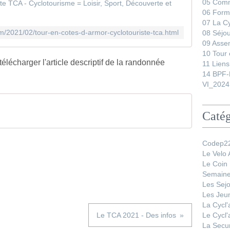
Tour en C
05 Comm
06 Form
07 La C
/2021/02/tour-en-cotes-d-armor-cyclotouriste-tca.html
08 Séjo
09 Asse
10 Tour 
télécharger l'article descriptif de la randonnée
11 Liens
14 BPF-
VI_2024
Catég
Codep22
Le Velo
Le Coin
Semaine
Les Sej
Les Jeu
La Cycl
Le TCA 2021 - Des infos
Le Cycl
La Secur