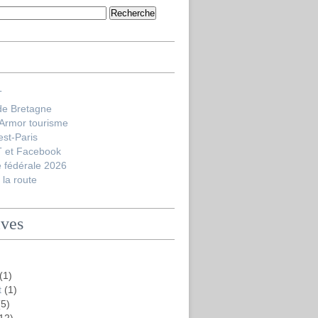
T
de Bretagne
'Armor tourisme
est-Paris
 et Facebook
 fédérale 2026
la route
ives
(1)
t
(1)
5)