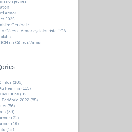
ôtes d'Armor cyclotouriste TCA - Cyclotourisme = Loisir, Spo
ission jeunes
ation
ycl'Armor
urs 2026
mblée Générale
en Côtes d'Armor cyclotouriste TCA
 clubs
BCN en Côtes d'Armor
ories
 Infos
(186)
 Au Feminin
(113)
 Des Clubs
(95)
 Fédérale 2022
(85)
ours
(56)
nes
(39)
'armor
(21)
'armor
(16)
ite
(15)