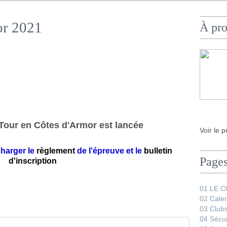
or 2021
À pr
 Tour en Côtes d'Armor est lancée
Voir le p
charger le
règlement
de l'épreuve et le
bulletin
Page
d'inscription
01 LE 
02 Calen
03 Club
04 Sécur