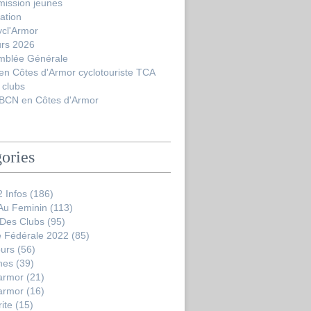
ission jeunes
ation
ycl'Armor
urs 2026
mblée Générale
en Côtes d'Armor cyclotouriste TCA
 clubs
BCN en Côtes d'Armor
ories
 Infos
(186)
 Au Feminin
(113)
 Des Clubs
(95)
 Fédérale 2022
(85)
ours
(56)
nes
(39)
'armor
(21)
'armor
(16)
ite
(15)