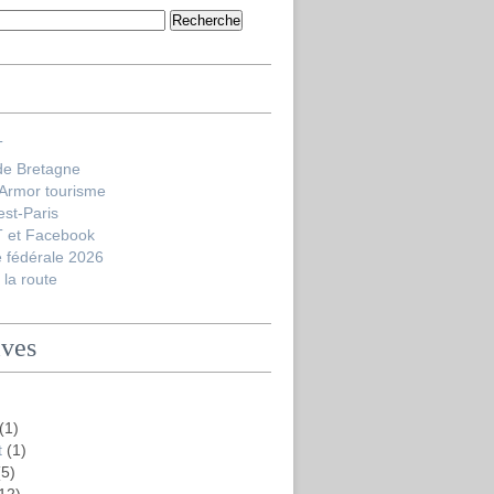
T
de Bretagne
'Armor tourisme
est-Paris
 et Facebook
 fédérale 2026
la route
ives
(1)
t
(1)
5)