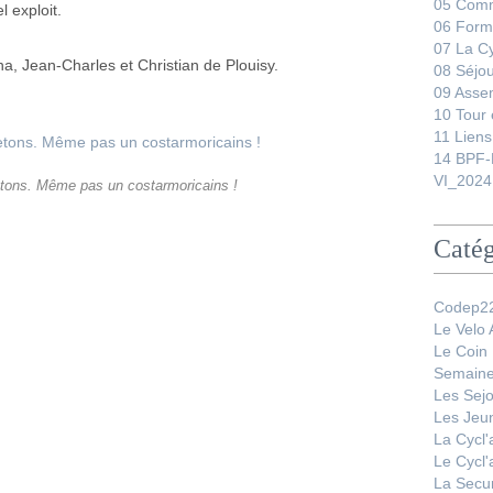
05 Comm
l exploit.
06 Form
07 La C
na, Jean-Charles et Christian de Plouisy.
08 Séjo
09 Asse
10 Tour 
11 Liens
14 BPF-
VI_2024
tons. Même pas un costarmoricains !
Catég
Codep22
Le Velo
Le Coin
Semaine
Les Sej
Les Jeu
La Cycl
Le Cycl
La Secur