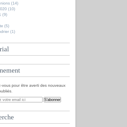
nions
(14)
2020
(10)
1
(9)
te
(5)
drier
(1)
rial
nement
-vous pour être averti des nouveaux
publiés.
erche