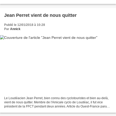
de table et les bouquets ont été...
Jean Perret vient de nous quitter
Publié le 12/01/2018 à 10:28
Par
Annick
Le Loudéacien Jean Perret, bien connu des cyclotouristes et bien au-delà,
vient de nous quitter. Membre de l'Amicale cyclo de Loudéac, il fut vice
président de la FFCT pendant deux années. Article du Ouest-France paru
jeudi 11 janvier 2018. Un hommage...