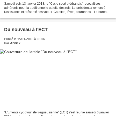
Samedi soir, 13 janvier 2018, le "Cyclo sport plédranais" recevait ses
adhérents pour la traditionnelle galette des rois. Le président a remercié
l'assistance et présenté ses voeux. Galettes, fèves, couronnes... Le bureau a
remis à chaque adhérent une...
Du nouveau à l'ECT
Publié le 15/01/2018 à 08:06
Par
Annick
"L'Entente cyclotouriste trégueusienne" (ECT) s'est réunie samedi 6 janvier