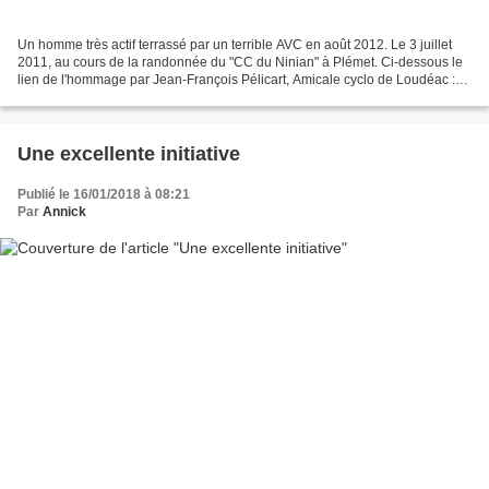
Un homme très actif terrassé par un terrible AVC en août 2012. Le 3 juillet
2011, au cours de la randonnée du "CC du Ninian" à Plémet. Ci-dessous le
lien de l'hommage par Jean-François Pélicart, Amicale cyclo de Loudéac :
Jean est décédé le 10 Janvier,...
Une excellente initiative
Publié le 16/01/2018 à 08:21
Par
Annick