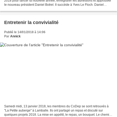
2018 pour lancer la nouvelle année, enregistrer les adhésions et approuver
le nouveau président Daniel Botrel. Il succède à Yves Le Floch. Daniel
Botrel, à gauche et Yves Le Floch....
Entretenir la convivialité
Publié le 14/01/2018 à 14:06
Par
Annick
Samedi midi, 13 janvier 2018, les membres du CoDep se sont retrouvés à
"La Petite auberge" à Lamballe. Ils ont partagé un repas et discuté sur
quelques projets 2018. La mise en appétit, le repas, un bouquet. Le chemin