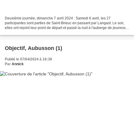
Deuxième journée, dimanche 7 avril 2024 : Samedi 6 avril, les 27
participantes sont parties de Saint-Brieuc en passant par Langast. Le soir,
elles ont rejoint leur point de départ et passé la nuit à l'auberge de jeunesse.
C'est de là, qu'elles se sont...
Objectif, Aubusson (1)
Publié le 07/04/2024 à 16:38
Par
Annick