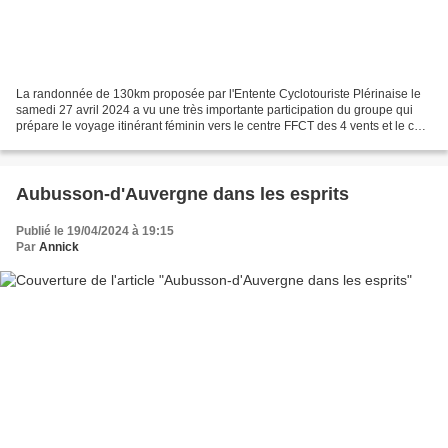
La randonnée de 130km proposée par l'Entente Cyclotouriste Plérinaise le
samedi 27 avril 2024 a vu une très importante participation du groupe qui
prépare le voyage itinérant féminin vers le centre FFCT des 4 vents et le col
du Beal début juillet 2024....
Aubusson-d'Auvergne dans les esprits
Publié le 19/04/2024 à 19:15
Par
Annick