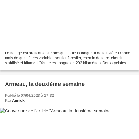
Le halage est praticable sur presque toute la longueur de la rivière l'Yonne,
mais de qualité très variable : sentier forestier, chemin de terre, chemin
stabilisé et bitume. L'Yonne est longue de 292 kilomètres. Deux cyclotes
débutantes ont roulé sur...
Armeau, la deuxième semaine
Publié le 07/06/2023 à 17:32
Par
Annick