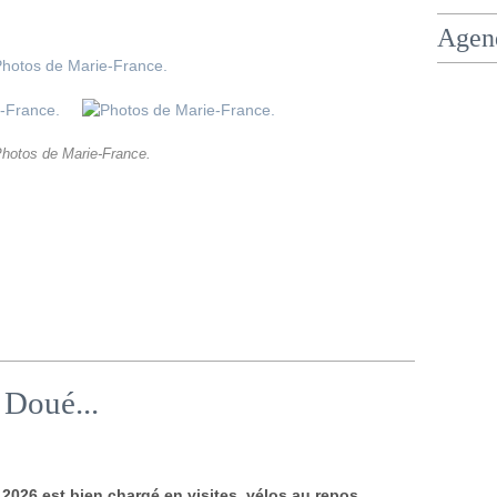
Agen
hotos de Marie-France.
 Doué...
2026 est bien chargé en visites, vélos au repos.