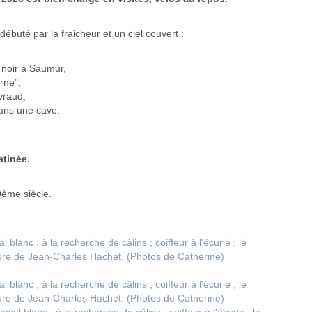
débuté par la fraicheur et un ciel couvert :
 noir à Saumur,
rne",
vraud,
ans une cave.
atinée.
19ème siècle.