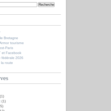
T
de Bretagne
'Armor tourisme
est-Paris
 et Facebook
 fédérale 2026
la route
ives
(1)
t
(1)
5)