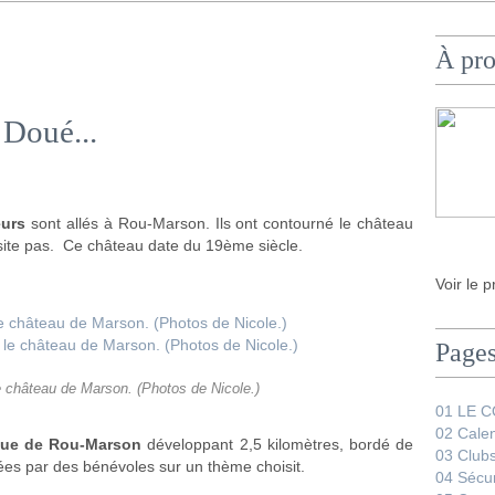
À pr
 Doué...
eurs
sont allés à Rou-Marson. Ils ont contourné le château
site pas. Ce château date du 19ème siècle.
Voir le p
Page
e château de Marson. (Photos de Nicole.)
01 LE 
02 Calen
ique de Rou-Marson
développant 2,5 kilomètres, bordé de
03 Club
sées par des bénévoles sur un thème choisit.
04 Sécur