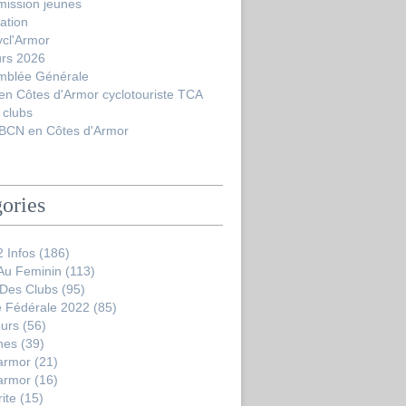
ission jeunes
ation
ycl'Armor
urs 2026
mblée Générale
en Côtes d'Armor cyclotouriste TCA
 clubs
BCN en Côtes d'Armor
ories
 Infos
(186)
 Au Feminin
(113)
 Des Clubs
(95)
 Fédérale 2022
(85)
ours
(56)
nes
(39)
'armor
(21)
'armor
(16)
ite
(15)