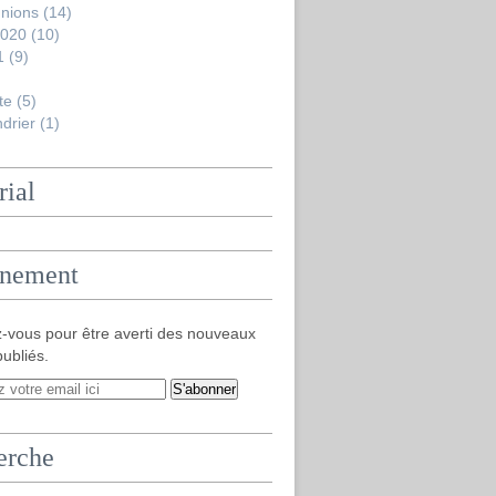
nions
(14)
2020
(10)
1
(9)
te
(5)
drier
(1)
rial
nement
-vous pour être averti des nouveaux
publiés.
erche