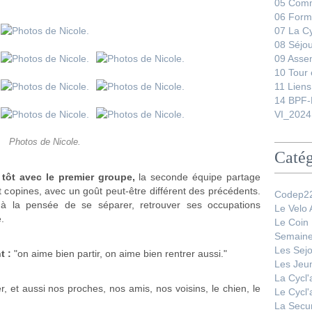
05 Comm
06 Form
07 La C
08 Séjo
09 Asse
10 Tour 
11 Liens
14 BPF-
VI_2024
Photos de Nicole.
Catég
tôt avec le premier groupe,
la seconde équipe partage
t copines, avec un goût peut-être différent des précédents.
Codep22
à la pensée de se séparer, retrouver ses occupations
Le Velo
.
Le Coin
Semaine
Les Sej
t :
"on aime bien partir, on aime bien rentrer aussi."
Les Jeu
La Cycl
r, et aussi nos proches, nos amis, nos voisins, le chien, le
Le Cycl
La Secur