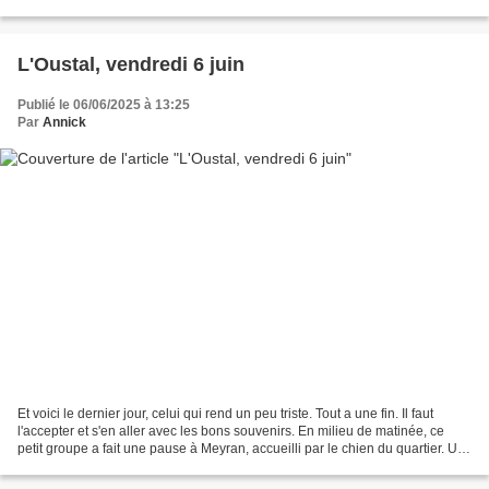
bulletin d'inscription aux présidents...
L'Oustal, vendredi 6 juin
Publié le 06/06/2025 à 13:25
Par
Annick
Et voici le dernier jour, celui qui rend un peu triste. Tout a une fin. Il faut
l'accepter et s'en aller avec les bons souvenirs. En milieu de matinée, ce
petit groupe a fait une pause à Meyran, accueilli par le chien du quartier. Un
mélange de clubs...