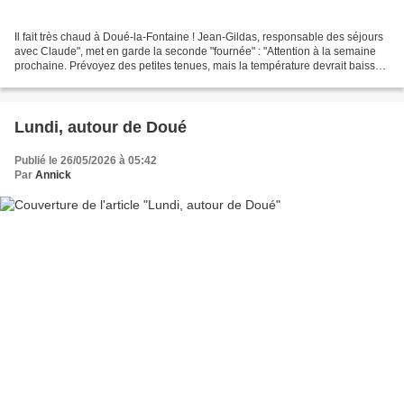
Il fait très chaud à Doué-la-Fontaine ! Jean-Gildas, responsable des séjours
avec Claude", met en garde la seconde "fournée" : "Attention à la semaine
prochaine. Prévoyez des petites tenues, mais la température devrait baisser
légèrement. On vous attend..."...
Lundi, autour de Doué
Publié le 26/05/2026 à 05:42
Par
Annick