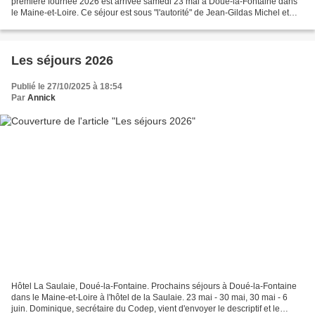
première fournée 2026 est arrivée samedi 23 mai à Doué-la-Fontaine dans
le Maine-et-Loire. Ce séjour est sous "l'autorité" de Jean-Gildas Michel et
Claude Lacam. Ils remplacent André Demaizy...
Les séjours 2026
Publié le 27/10/2025 à 18:54
Par
Annick
Hôtel La Saulaie, Doué-la-Fontaine. Prochains séjours à Doué-la-Fontaine
dans le Maine-et-Loire à l'hôtel de la Saulaie. 23 mai - 30 mai, 30 mai - 6
juin. Dominique, secrétaire du Codep, vient d'envoyer le descriptif et le