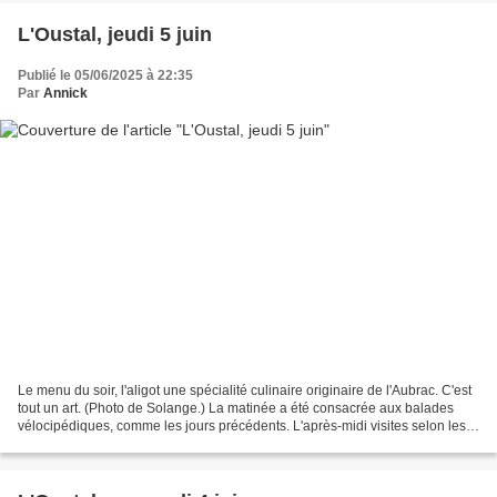
L'Oustal, jeudi 5 juin
Publié le 05/06/2025 à 22:35
Par
Annick
Le menu du soir, l'aligot une spécialité culinaire originaire de l'Aubrac. C'est
tout un art. (Photo de Solange.) La matinée a été consacrée aux balades
vélocipédiques, comme les jours précédents. L'après-midi visites selon les
aspirations de chacun. Le...