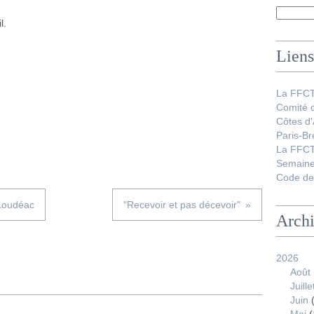
l.
Liens
La FFC
Comité 
Côtes d
Paris-Br
La FFCT
Semaine
Code de 
Loudéac
"Recevoir et pas décevoir"
Arch
2026
Août
Juille
Juin
(