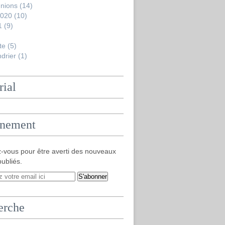
nions
(14)
2020
(10)
1
(9)
te
(5)
drier
(1)
rial
nement
-vous pour être averti des nouveaux
publiés.
erche