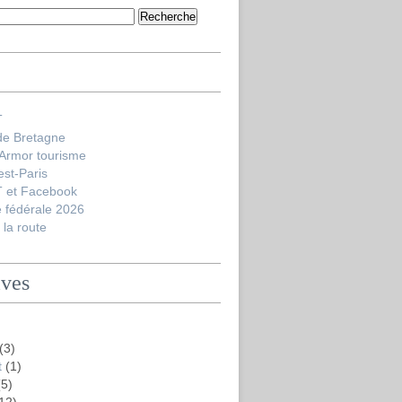
T
de Bretagne
'Armor tourisme
est-Paris
 et Facebook
 fédérale 2026
la route
ives
(3)
t
(1)
5)