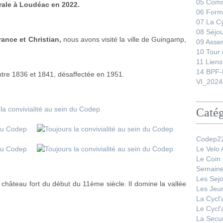
05 Comm
rale à Loudéac en 2022.
06 Form
07 La C
08 Séjo
ance et Christian,
nous avons visité la ville de Guingamp,
09 Asse
10 Tour 
11 Liens
14 BPF-
ntre 1836 et 1841, désaffectée en 1951.
VI_2024
Catég
Codep22
Le Velo
Le Coin
Semaine
Les Sej
 château fort du début du 11ème siècle. Il domine la vallée
Les Jeu
La Cycl
Le Cycl
La Secur