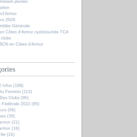
ission jeunes
ation
ycl'Armor
urs 2026
mblée Générale
en Côtes d'Armor cyclotouriste TCA
 clubs
BCN en Côtes d'Armor
ories
 Infos
(188)
 Au Feminin
(113)
 Des Clubs
(95)
 Fédérale 2022
(85)
ours
(56)
nes
(39)
'armor
(21)
'armor
(16)
ite
(15)