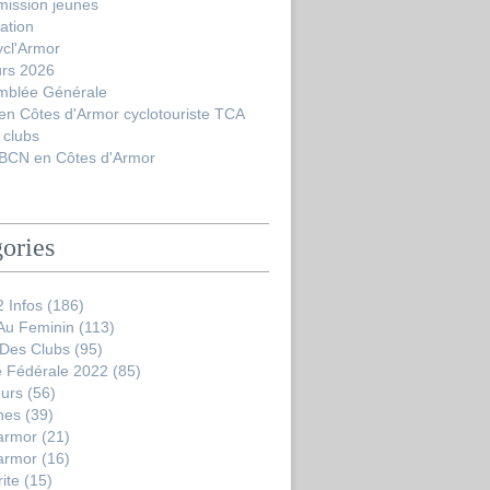
ission jeunes
ation
ycl'Armor
urs 2026
mblée Générale
en Côtes d'Armor cyclotouriste TCA
 clubs
BCN en Côtes d'Armor
ories
 Infos
(186)
 Au Feminin
(113)
 Des Clubs
(95)
 Fédérale 2022
(85)
ours
(56)
nes
(39)
'armor
(21)
'armor
(16)
ite
(15)