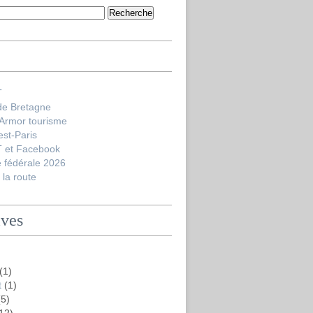
T
de Bretagne
'Armor tourisme
est-Paris
 et Facebook
 fédérale 2026
la route
ives
(1)
t
(1)
5)