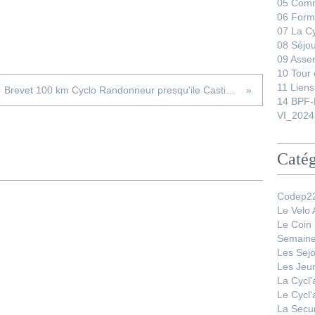
05 Comm
06 Form
07 La C
08 Séjo
09 Asse
10 Tour 
11 Liens
Brevet 100 km Cyclo Randonneur presqu'ile Castine le 21 mars 2021
14 BPF-
VI_2024
Catég
Codep22
Le Velo
Le Coin
Semaine
Les Sej
Les Jeu
La Cycl
Le Cycl
La Secur