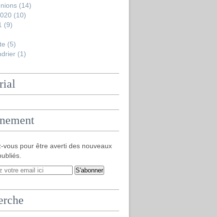
nions
(14)
2020
(10)
1
(9)
te
(5)
drier
(1)
rial
nement
-vous pour être averti des nouveaux
publiés.
erche