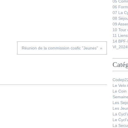
05 Comm
06 Form
07 La C
08 Séjo
09 Asse
10 Tour 
11 Liens
14 BPF-
VI_2024
Réunion de la commission cosfic "Jeunes"
Catég
Codep22
Le Velo
Le Coin
Semaine
Les Sej
Les Jeu
La Cycl
Le Cycl
La Secur