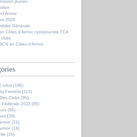
ission jeunes
ation
ycl'Armor
urs 2026
mblée Générale
en Côtes d'Armor cyclotouriste TCA
 clubs
BCN en Côtes d'Armor
ories
 Infos
(186)
 Au Feminin
(113)
 Des Clubs
(95)
 Fédérale 2022
(85)
ours
(56)
nes
(39)
'armor
(21)
'armor
(16)
ite
(15)