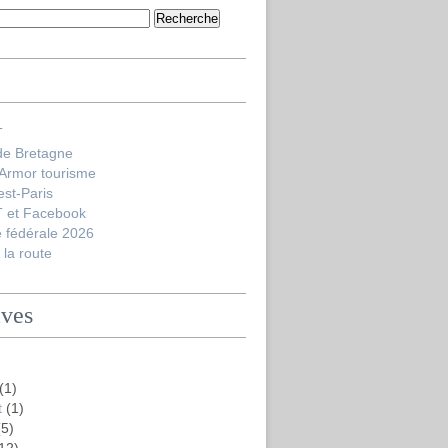
T
de Bretagne
'Armor tourisme
est-Paris
 et Facebook
 fédérale 2026
la route
ives
(1)
t
(1)
5)