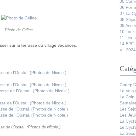
05 Comm
06 Form
07 La C
08 Séjo
09 Asse
Photo de Céline.
10 Tour 
11 Liens
14 BPF-
ser sur la terrasse du village vacances.
VI_2024
Catég
Codep22
Le Velo
Le Coin
Semaine
Les Sej
Les Jeu
La Cycl
Le Cycl
sse de l'Oustal. (Photos de Nicole.)
La Secur