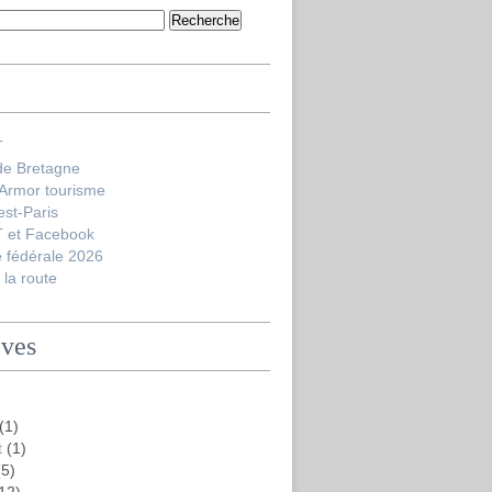
T
de Bretagne
'Armor tourisme
est-Paris
 et Facebook
 fédérale 2026
la route
ives
(1)
t
(1)
5)