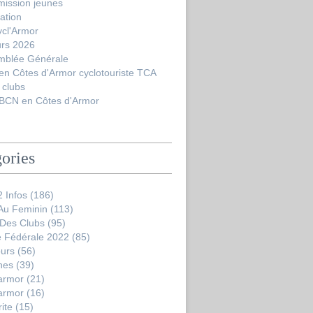
ission jeunes
ation
ycl'Armor
urs 2026
mblée Générale
en Côtes d'Armor cyclotouriste TCA
 clubs
BCN en Côtes d'Armor
ories
 Infos
(186)
 Au Feminin
(113)
 Des Clubs
(95)
 Fédérale 2022
(85)
ours
(56)
nes
(39)
'armor
(21)
'armor
(16)
ite
(15)