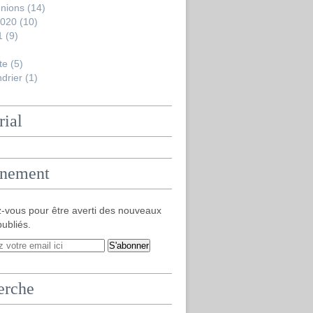
nions
(14)
2020
(10)
1
(9)
te
(5)
drier
(1)
rial
nement
-vous pour être averti des nouveaux
publiés.
erche