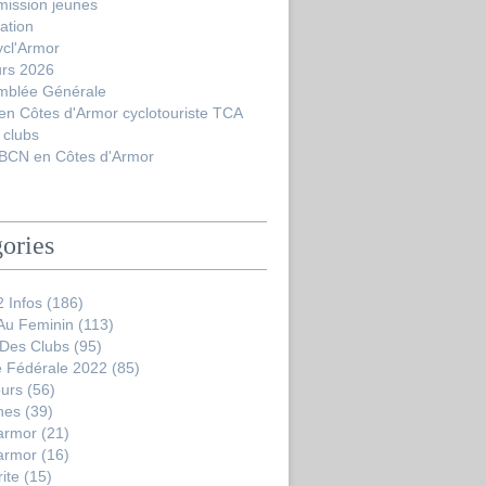
ission jeunes
ation
ycl'Armor
urs 2026
mblée Générale
en Côtes d'Armor cyclotouriste TCA
 clubs
BCN en Côtes d'Armor
ories
 Infos
(186)
 Au Feminin
(113)
 Des Clubs
(95)
 Fédérale 2022
(85)
ours
(56)
nes
(39)
'armor
(21)
'armor
(16)
ite
(15)