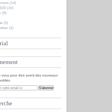
nions
(14)
2020
(10)
1
(9)
te
(5)
drier
(1)
rial
nement
-vous pour être averti des nouveaux
publiés.
erche