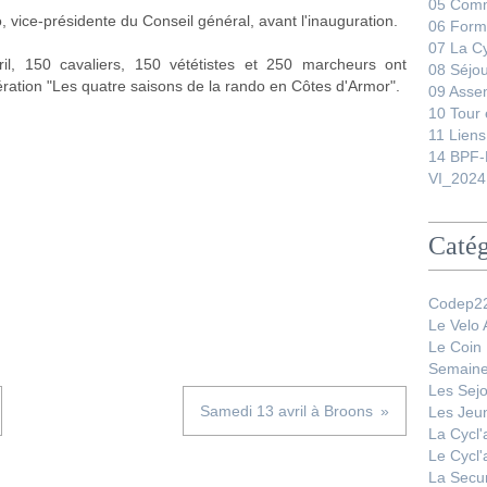
05 Comm
, vice-présidente du Conseil général, avant l'inauguration.
06 Form
07 La C
l, 150 cavaliers, 150 vététistes et 250 marcheurs ont
08 Séjo
ration "Les quatre saisons de la rando en Côtes d'Armor".
09 Asse
10 Tour 
11 Liens
14 BPF-
VI_2024
Catég
Codep22
Le Velo
Le Coin
Semaine
Les Sej
Samedi 13 avril à Broons
Les Jeu
La Cycl
Le Cycl
La Secur