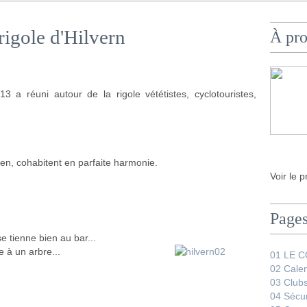
rigole d'Hilvern
À pr
 a réuni autour de la rigole vététistes, cyclotouristes,
hien, cohabitent en parfaite harmonie.
Voir le p
Page
se tienne bien au bar...
e à un arbre...
01 LE 
02 Calen
03 Club
04 Sécur