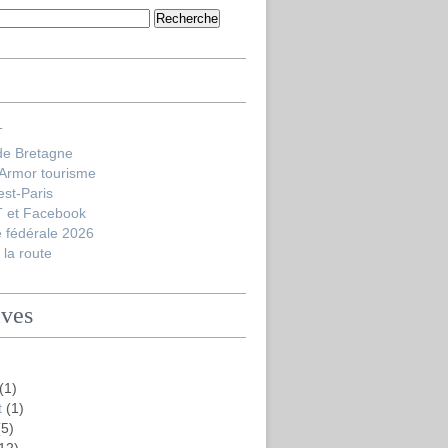
T
de Bretagne
'Armor tourisme
est-Paris
 et Facebook
 fédérale 2026
la route
ives
(1)
t
(1)
5)