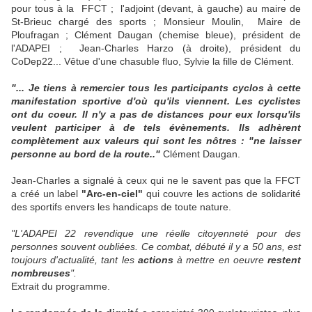
pour tous à la FFCT ; l'adjoint (devant, à gauche) au maire de
St-Brieuc chargé des sports ; Monsieur Moulin, Maire de
Ploufragan ; Clément Daugan (chemise bleue), président de
l'ADAPEI ; Jean-Charles Harzo (à droite), président du
CoDep22... Vêtue d'une chasuble fluo, Sylvie la fille de Clément.
"... Je tiens à remercier tous les participants cyclos à cette
manifestation sportive d'où qu'ils viennent. Les cyclistes
ont du coeur. Il n'y a pas de distances pour eux lorsqu'ils
veulent participer à de tels évènements. Ils adhèrent
complètement aux valeurs qui sont les nôtres : "ne laisser
personne au bord de la route.."
Clément Daugan.
Jean-Charles a signalé à ceux qui ne le savent pas que la FFCT
a créé un label
"Arc-en-ciel"
qui couvre les actions de solidarité
des sportifs envers les handicaps de toute nature.
"L'ADAPEI 22 revendique une réelle citoyenneté pour des
personnes souvent oubliées. Ce combat, débuté il y a 50 ans, est
toujours d'actualité, tant les
actions
à mettre en oeuvre
restent
nombreuses
".
Extrait du programme.