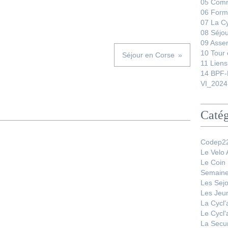
05 Comm
06 Form
07 La C
08 Séjo
09 Asse
10 Tour 
Séjour en Corse
11 Liens
14 BPF-
VI_2024
Catég
Codep22
Le Velo
Le Coin
Semaine
Les Sej
Les Jeu
La Cycl
Le Cycl
La Secur