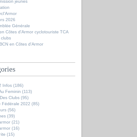
ission jeunes
ation
ycl'Armor
urs 2026
mblée Générale
en Côtes d'Armor cyclotouriste TCA
 clubs
BCN en Côtes d'Armor
ories
 Infos
(186)
 Au Feminin
(113)
 Des Clubs
(95)
 Fédérale 2022
(85)
ours
(56)
nes
(39)
'armor
(21)
'armor
(16)
ite
(15)