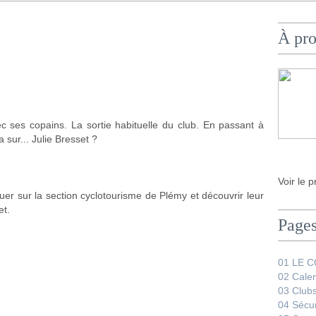
À pr
c ses copains. La sortie habituelle du club. En passant à
 sur... Julie Bresset ?
Voir le p
er sur la section cyclotourisme de Plémy et découvrir leur
et.
Page
01 LE 
02 Calen
03 Club
04 Sécur