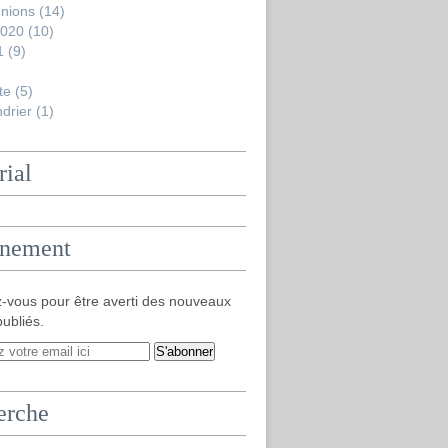
nions
(14)
2020
(10)
1
(9)
te
(5)
drier
(1)
rial
nement
-vous pour être averti des nouveaux
publiés.
erche