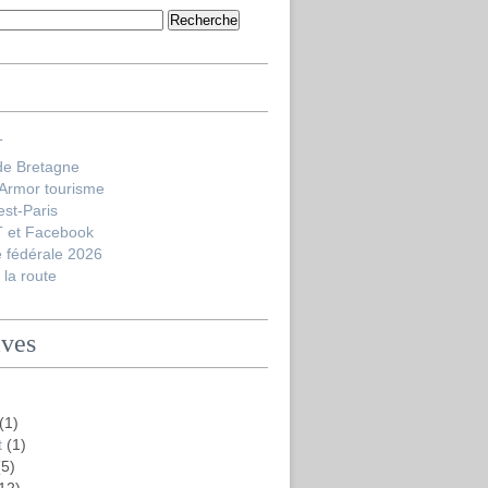
T
de Bretagne
'Armor tourisme
est-Paris
 et Facebook
 fédérale 2026
la route
ives
(1)
t
(1)
5)