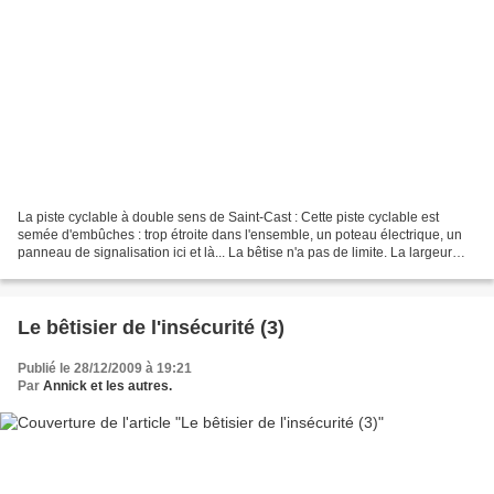
La piste cyclable à double sens de Saint-Cast : Cette piste cyclable est
semée d'embûches : trop étroite dans l'ensemble, un poteau électrique, un
panneau de signalisation ici et là... La bêtise n'a pas de limite. La largeur
conseillée d'une piste à double...
Le bêtisier de l'insécurité (3)
Publié le 28/12/2009 à 19:21
Par
Annick et les autres.