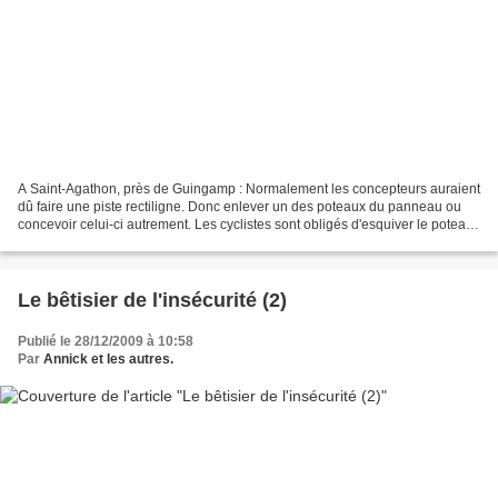
A Saint-Agathon, près de Guingamp : Normalement les concepteurs auraient
dû faire une piste rectiligne. Donc enlever un des poteaux du panneau ou
concevoir celui-ci autrement. Les cyclistes sont obligés d'esquiver le poteau.
Tant qu'à faire, pourquoi...
Le bêtisier de l'insécurité (2)
Publié le 28/12/2009 à 10:58
Par
Annick et les autres.