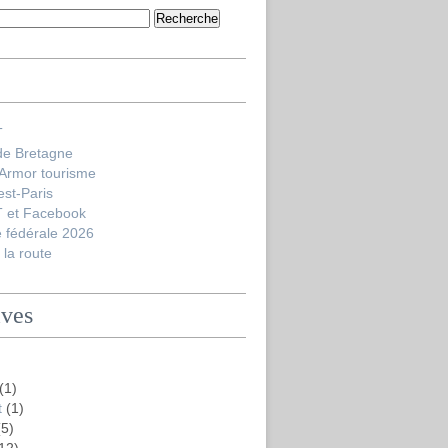
T
de Bretagne
'Armor tourisme
est-Paris
 et Facebook
 fédérale 2026
la route
ives
(1)
t
(1)
5)