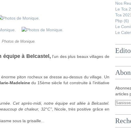
Nos Reu
Le Tca 
Tca 202
Pbp
(6)
Le Comi
Le Calen
Photos de Monique.
Edito
n équipe à Belcastel,
l'un des plus beaux villages de
Abon
n énorme piton rocheux se dresse au-dessus du village. Un
Marie-Madeleine
du 15ème siècle fut construite à l'initiative
Abonnez
articles 
urnée. Cet après-midi, notre équipe est allée à Belcastel.
t beaucoup de chaleur, 32°C"
, Nicole, très positive grâce en
Rech
asme sous la grisaille...