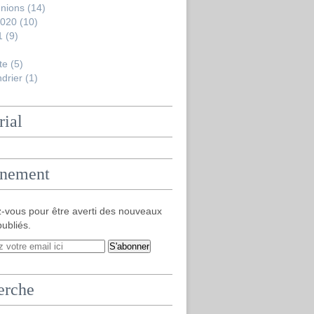
nions
(14)
2020
(10)
1
(9)
te
(5)
drier
(1)
rial
nement
-vous pour être averti des nouveaux
publiés.
erche