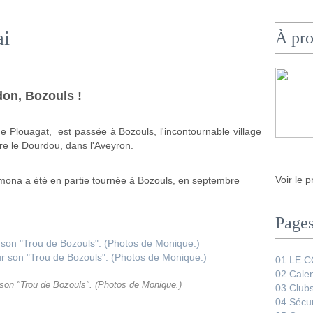
ai
À pr
on, Bozouls !
e Plouagat, est passée à Bozouls, l'incontournable village
ère le Dourdou, dans l'Aveyron.
Voir le p
mona a été en partie tournée à Bozouls, en septembre
Page
01 LE 
02 Calen
son "Trou de Bozouls". (Photos de Monique.)
03 Club
04 Sécur