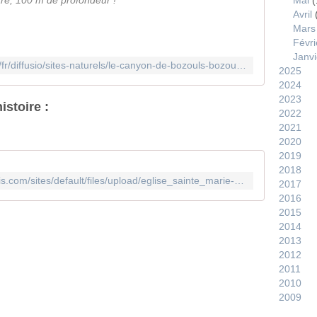
re, 100 m de profondeur !
Mai
(
Avril
Mars
Févri
Janvi
https://www.tourisme-aveyron.com/fr/diffusio/sites-naturels/le-canyon-de-bozouls-bozouls_TFO256045020300
2025
2024
2023
histoire :
2022
2021
2020
2019
2018
https://www.tourisme-pays-rignacois.com/sites/default/files/upload/eglise_sainte_marie-madeleine_v2_compressee.pdf
2017
2016
2015
2014
2013
2012
2011
2010
2009