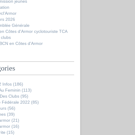
ission jeunes
ation
ycl'Armor
urs 2026
mblée Générale
en Côtes d'Armor cyclotouriste TCA
 clubs
BCN en Côtes d'Armor
ories
 Infos
(186)
 Au Feminin
(113)
 Des Clubs
(95)
 Fédérale 2022
(85)
ours
(56)
nes
(39)
'armor
(21)
'armor
(16)
ite
(15)