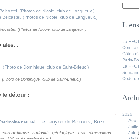
Liens
 Belcastel. (Photos de Nicole, club de Langueux.)
La FFC
iales...
Comité 
Côtes d
Paris-Br
La FFCT
Semaine
Code de 
l. (Photo de Dominique, club de Saint-Brieuc.)
 le détour :
Arch
2026
Août
Le canyon de Bozouls, Bozouls | Patrimoine naturel
Juille
traordinaire curiosité géologique, aux dimensions
Juin
(