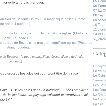
05 Comm
 merveille à ne pas manquer.
06 Form
07 La C
08 Séjo
09 Asse
10 Tour 
11 Liens
14 BPF-
VI_2024
Catég
 de Bozouls ; le trou ; la magnifique église. (Photo de Annie,
Loudéac.)
Codep22
Le Velo
t de grosses bestioles qui pourraient être de la race
Le Coin
Semaine
Les Sej
Les Jeu
Bozouls. Belles bêtes dans un pâturage... Et des orchidées
La Cycl
de belles fleurs, un paysage vallonné et verdoyant... Ici,
Le Cycl
le-t-il."
La Secur